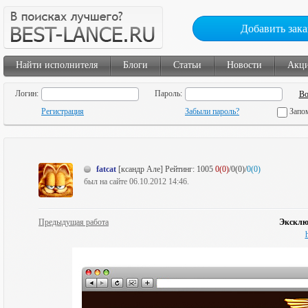
Добавить зака
Найти исполнителя
Блоги
Статьи
Новости
Акц
Логин:
Пароль:
Регистрация
Забыли пароль?
Запо
fatcat
[ксандр Але]
Рейтинг:
1005
0(0)
/0(0)/
0(0)
был на сайте 06.10.2012 14:46.
Предыдущая работа
Эксклюз