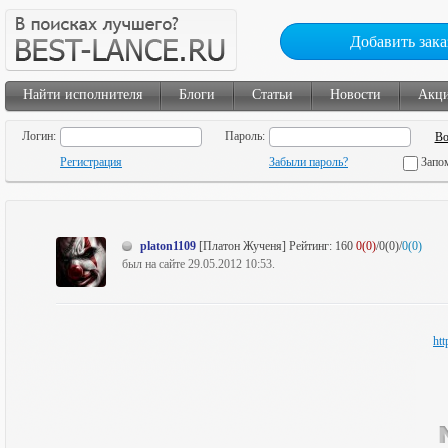
Добавить зака
Найти исполнителя
Блоги
Статьи
Новости
Акц
Логин:
Пароль:
Регистрация
Забыли пароль?
Запо
platon1109
[Платон Жученя]
Рейтинг:
160
0(0)
/0(0)/
0(0)
был на сайте 29.05.2012 10:53.
htt