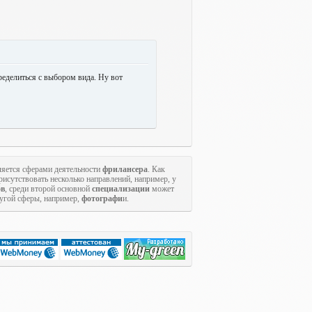
ределиться с выбором вида. Ну вот
яется сферами деятельности
фрилансера
. Как
исутствовать несколько направлений, например, у
ов
, среди второй основной
специализации
может
ругой сферы, например,
фотографи
и.