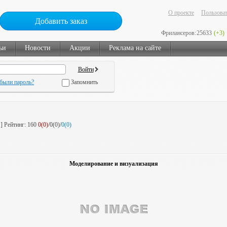
О проекте
Пользоват
Добавить заказ
Фрилансеров:
25633
(+3)
ьи
Новости
Акции
Реклама на сайте
были пароль?
Запомнить
я]
Рейтинг:
160
0(0)
/0(0)/
0(0)
Моделирование и визуализация