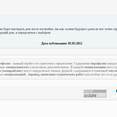
ак будет выглядеть дом после постройки, так как хозяин будущего дома не мог точно оп
дущий дом, и определиться с выбором.
Дата публикации: 02.05.2012
тфолио
- важный атрибут его грамотного оформления. Содержание
портфолио
определ
овных
специальностях
и нескольких дополнительных. В каждой
специализации
могут пр
и (
копирайтинг
) могут определяться типами, формой, содержанием и тематикой
текст
ных
специализаций
-
перевод, написание студенческих работ
или вообще что-то из д