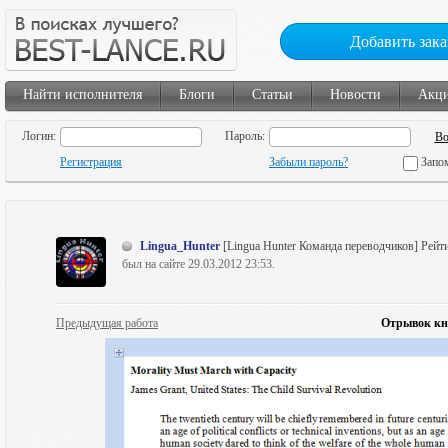
Добавить зака
Найти исполнителя
Блоги
Статьи
Новости
Акц
Логин:
Пароль:
Регистрация
Забыли пароль?
Запо
Lingua_Hunter
[Lingua Hunter Команда переводчиков]
Рейти
был на сайте 29.03.2012 23:53.
Предыдущая работа
Отрывок кн