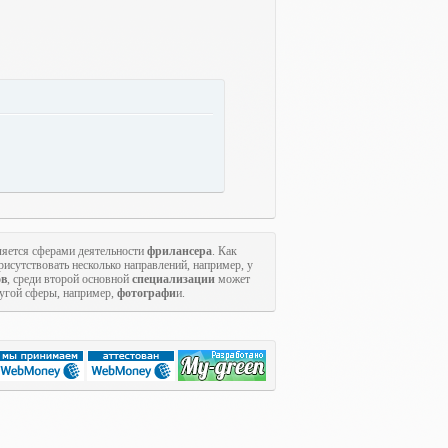
яется сферами деятельности
фрилансера
. Как
исутствовать несколько направлений, например, у
ов
, среди второй основной
специализации
может
ругой сферы, например,
фотографи
и.