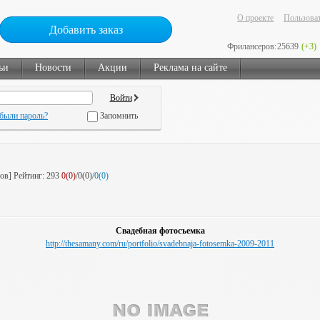
О проекте
Пользоват
Добавить заказ
Фрилансеров:
25639
(+3)
ьи
Новости
Акции
Реклама на сайте
были пароль?
Запомнить
зов]
Рейтинг:
293
0(0)
/0(0)/
0(0)
Свадебная фотосъемка
http://thesamany.com/ru/portfolio/svadebnaja-fotosemka-2009-2011