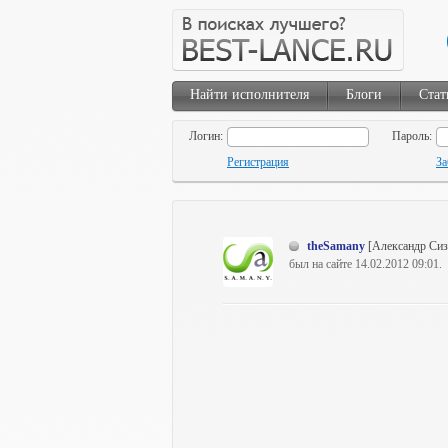
Найти исполнителя
Блоги
Стат
Логин:
Пароль:
Регистрация
За
theSamany
[Александр Си
был на сайте 14.02.2012 09:01.