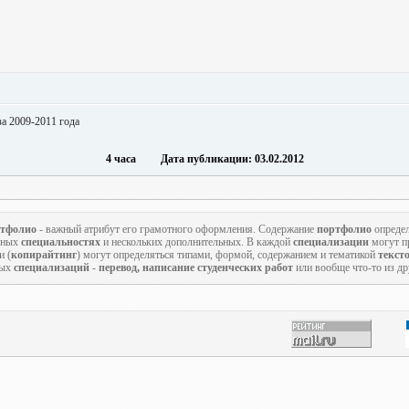
а 2009-2011 года
4 часа Дата публикации: 03.02.2012
тфолио
- важный атрибут его грамотного оформления. Содержание
портфолио
определ
овных
специальностях
и нескольких дополнительных. В каждой
специализации
могут пр
и (
копирайтинг
) могут определяться типами, формой, содержанием и тематикой
текст
ных
специализаций
-
перевод, написание студенческих работ
или вообще что-то из д