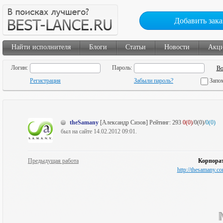
Добавить зака
Найти исполнителя
Блоги
Статьи
Новости
Акц
Логин:
Пароль:
Регистрация
Забыли пароль?
Запо
theSamany
[Александр Сизов]
Рейтинг:
293
0(0)
/0(0)/
0(0)
был на сайте 14.02.2012 09:01.
Предыдущая работа
Корпора
http://thesamany.co