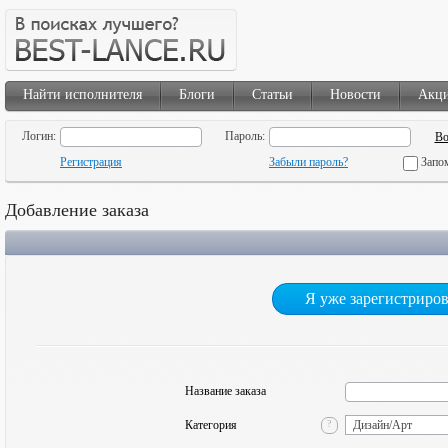
Найти исполнителя
Блоги
Статьи
Новости
Акц
Логин:
Пароль:
Регистрация
Забыли пароль?
Запо
Добавление заказа
Я уже зарегистриро
Название заказа
Категория
?