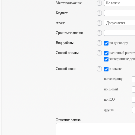
Местоположение
?
Бюджет
?
Аванс
?
Срок выполнения
?
Вид работы
?
по договору
Способ оплаты
?
наличный расчет
электронные ден
Способ связи
?
в заказе
по телефону
по E-mail
по ICQ
другое
Описание заказа