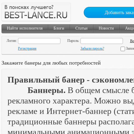
Добавить зака
Найти исполнителя
Блоги
Статьи
Новости
Акц
Логин:
Пароль:
Регистрация
Забыли пароль?
Запо
Закажите банеры для любых потребностей
Правильный банер - сэкономле
Баннеры.
В общем смысле б
рекламного характера. Можно вы
рекламе и Интернет-баннер (ста
традиционные баннеры располага
минимальными анимационными эф