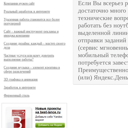
Если Вы всерьез 
Компании нужен сайт
достаточно много
Реальный заработок в интернете
технические вопр
Удаленная работа становится все более
популярной
работать без ноут
выделенной линии
Сайт – важный инструмент рекламы и
имиджа компании
отправки заданий
Создание дизайна: каждый – мастер своего
(сервис мгновенн
дела
мобильный телеф
Частные услуги или кому доверить
выполнение работы?
потребуется заве
Создание музыки – элемент креатива в
Преимущественно
сфере развлечений
(или) Яндекс.День
3D графика и анимация
Заработок в интернете
Фирменный стиль