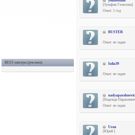
youneedme
[Зульфия Гилязова]
Опыт: 1 год
BUSTER
Опыт: не задан
BEST-лансеры (реклама)
Iulia39
Опыт: не задан
nadyaparahnevi
[Надежда Парахневи
Опыт: не задан
Uran
[Юрий ]