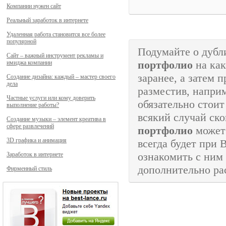
Компании нужен сайт
Реальный заработок в интернете
Удаленная работа становится все более
популярной
Подумайте о дуб
Сайт – важный инструмент рекламы и
портфолио
на как
имиджа компании
заранее, а затем 
Создание дизайна: каждый – мастер своего
дела
разместив, напри
Частные услуги или кому доверить
обязательно стоит
выполнение работы?
всякий случай ско
Создание музыки – элемент креатива в
сфере развлечений
портфолио
может 
3D графика и анимация
всегда будет при 
ознакомить с ним
Заработок в интернете
дополнительно ра
Фирменный стиль