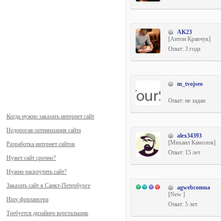
AK23
[Антон Кравчук]
Опыт: 3 года
m_tvojseo
Опыт: не задан
Когда нужно заказать интернет сайт
Недорогая оптимизация сайта
alex34393
[Михаил Камолов]
Разработка интернет сайтов
Опыт: 15 лет
Нужет сайт срочно?
Нужно раскрутить сайт?
Заказать сайт в Санкт-Петербурге
agwebcomua
[New ]
Ищу фрилансера
Опыт: 5 лет
Требуется дизайнер верстальщик