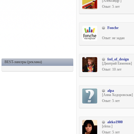
[Александр ]
Опыт: 5 лет
Fonche
Опыт: не задан
feel_of_design
BEST-лансеры (реклама)
[Дмитрий Евменов]
Опыт: 10 лет
alpa
[Анна Ходоровская]
Опыт: 5 лет
aleko1900
[elena ]
Опыт: 5 лет