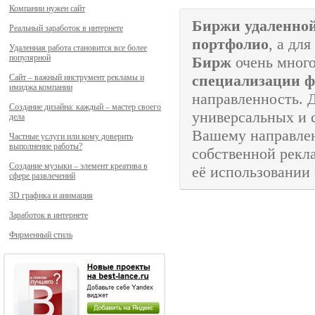
Компании нужен сайт
Биржи удаленно
Реальный заработок в интернете
портфолио
, а дл
Удаленная работа становится все более
популярной
Бирж
очень много
специализации ф
Сайт – важный инструмент рекламы и
имиджа компании
направленность. 
Создание дизайна: каждый – мастер своего
универсальных и 
дела
Вашему направлен
Частные услуги или кому доверить
выполнение работы?
собственной рекл
Создание музыки – элемент креатива в
её использовании
сфере развлечений
3D графика и анимация
Заработок в интернете
Фирменный стиль