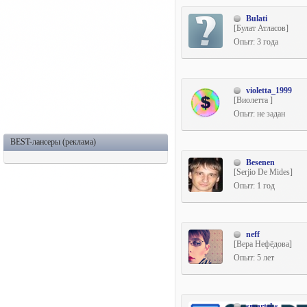
Bulati
[Булат Атласов]
Опыт: 3 года
violetta_1999
[Виолетта ]
Опыт: не задан
BEST-лансеры (реклама)
Besenen
[Serjio De Mides]
Опыт: 1 год
neff
[Вера Нефёдова]
Опыт: 5 лет
smarteks