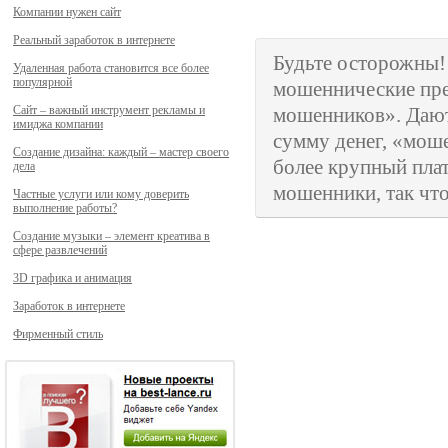
Компании нужен сайт
Реальный заработок в интернете
Будьте осторожны
Удаленная работа становится все более
популярной
мошеннические пре
Сайт – важный инструмент рекламы и
мошенников». Дают
имиджа компании
сумму денег, «моше
Создание дизайна: каждый – мастер своего
более крупный плат
дела
мошенники, так что
Частные услуги или кому доверить
выполнение работы?
Создание музыки – элемент креатива в
сфере развлечений
3D графика и анимация
Заработок в интернете
Фирменный стиль