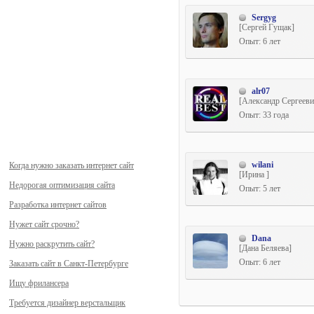
Sergyg
[Сергей Гущак]
Опыт: 6 лет
alr07
[Александр Сергеев
Редькин]
Опыт: 33 года
wilani
Когда нужно заказать интернет сайт
[Ирина ]
Недорогая оптимизация сайта
Опыт: 5 лет
Разработка интернет сайтов
Нужет сайт срочно?
Dana
Нужно раскрутить сайт?
[Дана Беляева]
Опыт: 6 лет
Заказать сайт в Санкт-Петербурге
Ищу фрилансера
Требуется дизайнер верстальщик