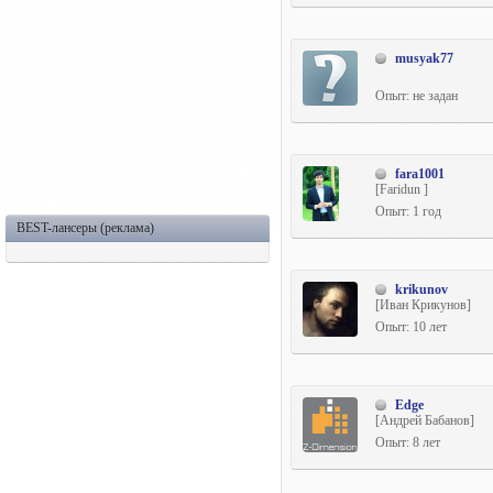
musyak77
Опыт: не задан
fara1001
[Faridun ]
Опыт: 1 год
BEST-лансеры (реклама)
krikunov
[Иван Крикунов]
Опыт: 10 лет
Edge
[Андрей Бабанов]
Опыт: 8 лет