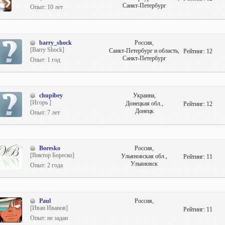
Санкт-Петербург
Опыт: 10 лет
barry_shock
Россия,
[Barry Shock]
Санкт-Петербург и область,
Рейтинг:
12
Санкт-Петербург
Опыт: 1 год
chupibey
Украина,
[Игорь ]
Донецкая обл.,
Рейтинг:
12
Донецк
Опыт: 7 лет
Boresko
Россия,
[Виктор Бореско]
Ульяновская обл.,
Рейтинг:
11
Ульяновск
Опыт: 2 года
Paul
Россия,
[Иван Иванов]
Рейтинг:
11
Опыт: не задан