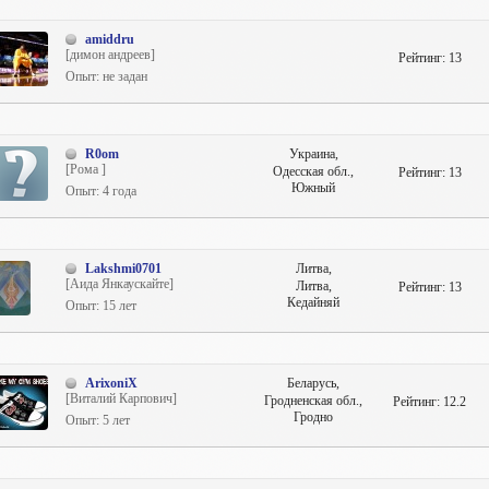
amiddru
[димон андреев]
Рейтинг:
13
Опыт: не задан
R0om
Украина,
[Рома ]
Одесская обл.,
Рейтинг:
13
Южный
Опыт: 4 года
Lakshmi0701
Литва,
[Аида Янкаускайте]
Литва,
Рейтинг:
13
Кедайняй
Опыт: 15 лет
ArixoniX
Беларусь,
[Виталий Карпович]
Гродненская обл.,
Рейтинг:
12.2
Гродно
Опыт: 5 лет