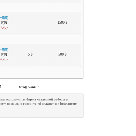
+0(0)
0(0)
1500 $
-0(0)
+0(0)
0(0)
5 $
500 $
-0(0)
4
следующая >
адила одноименная
биржа удаленной работы
в
отому правильно говорить
«фриланс»
и
«фрилансер»