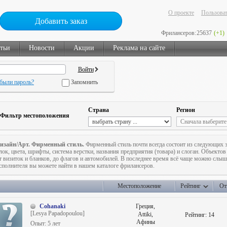
О проекте
Пользоват
Добавить заказ
Фрилансеров:
25637
(+1)
тьи
Новости
Акции
Реклама на сайте
были пароль?
Запомнить
Страна
Регион
Фильтр местоположения
изайн/Арт. Фирменный стиль.
Фирменный стиль почти всегда состоит из следующих 
лок, цвета, шрифты, система верстки, названия предприятия (товара) и слоган. Объекто
т визиток и бланков, до флагов и автомобилей. В последнее время всё чаще можно сл
сполнителя вы можете найти в нашем каталоге фрилансеров.
Местоположение
Рейтинг
От
Cohanaki
Греция,
[Lesya Papadopoulou]
Attiki,
Рейтинг:
14
Афины
Опыт: 5 лет