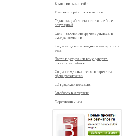
Компании нужен сайт
Реальный заработок в интернете
Удаленная работа становится все более
популярной
Сайт – важный инструмент рекламы и
имиджа компании
Создание дизайна: каждый – мастер своего
дела
Частные услуги или кому доверить
выполнение работы?
Создание музыки – элемент креатива в
сфере развлечений
3D графика и анимация
Заработок в интернете
Фирменный стиль