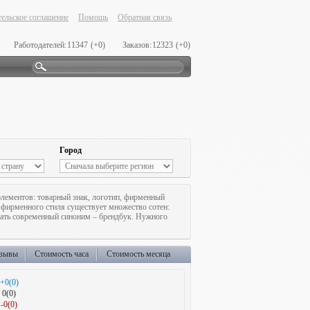
ельское соглашение
Помощь
Обратная связь
Работодателей:
11347
(+0)
Заказов:
12323
(+0)
Город
элементов: товарный знак, логотип, фирменный
в фирменного стиля существует множество сотен:
ышать современный синоним – брендбук. Нужного
зывы
Стоимость часа
Стоимость месяца
+0(0)
0(0)
-0(0)