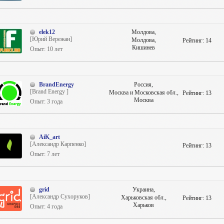
elek12
Молдова,
[Юрий Вережан]
Молдова,
Рейтинг:
14
Кишинев
Опыт: 10 лет
BrandEnergy
Россия,
[Brand Energy ]
Москва и Московская обл.,
Рейтинг:
13
Москва
Опыт: 3 года
AiK_art
[Александр Карпенко]
Рейтинг:
13
Опыт: 7 лет
grid
Украина,
[Александр Сухоруков]
Харьковская обл.,
Рейтинг:
13
Харьков
Опыт: 4 года