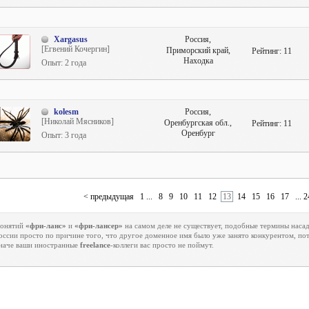
Xargasus
Россия,
[Егвений Кочергин]
Приморский край,
Рейтинг:
11
Находка
Опыт: 2 года
kolesm
Россия,
[Николай Мясников]
Оренбургская обл.,
Рейтинг:
11
Оренбург
Опыт: 3 года
< предыдущая
1 ...
8
9
10
11
12
13
14
15
16
17
... 2
онятий
«фри-ланс»
и
«фри-лансер»
на самом деле не существует, подобные термины нас
оссии просто по причине того, что другое доменное имя было уже занято конкурентом, п
наче ваши иностранные
freelance
-коллеги вас просто не поймут.