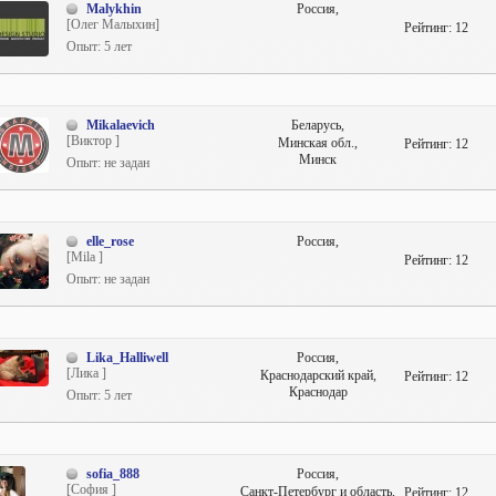
Malykhin
Россия,
[Олег Малыхин]
Рейтинг:
12
Опыт: 5 лет
Mikalaevich
Беларусь,
[Виктор ]
Минская обл.,
Рейтинг:
12
Минск
Опыт: не задан
elle_rose
Россия,
[Mila ]
Рейтинг:
12
Опыт: не задан
Lika_Halliwell
Россия,
[Лика ]
Краснодарский край,
Рейтинг:
12
Краснодар
Опыт: 5 лет
sofia_888
Россия,
[София ]
Санкт-Петербург и область,
Рейтинг:
12