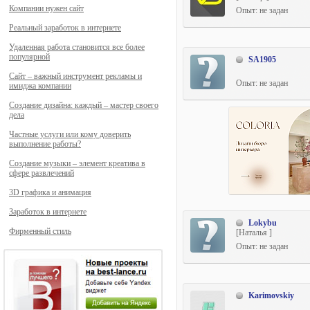
Компании нужен сайт
Опыт: не задан
Реальный заработок в интернете
Удаленная работа становится все более
популярной
SA1905
Сайт – важный инструмент рекламы и
Опыт: не задан
имиджа компании
Создание дизайна: каждый – мастер своего
дела
Частные услуги или кому доверить
выполнение работы?
Создание музыки – элемент креатива в
сфере развлечений
3D графика и анимация
Заработок в интернете
Lokybu
Фирменный стиль
[Наталья ]
Опыт: не задан
Karimovskiy