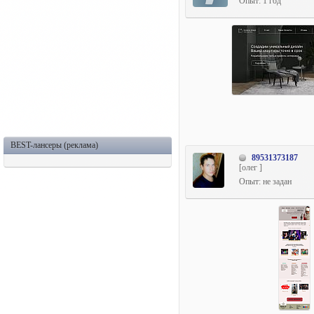
Опыт: 1 год
BEST-лансеры (реклама)
89531373187
[олег ]
Опыт: не задан