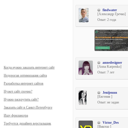
findwater
[Александр Гречко]
Опыт: 2 года
annedesigner
[Anna Karpenko]
Когда нужно заказать интернет сайт
Опыт: 7 лет
Недорогая оптимизация сайта
Разработка интернет сайтов
Нужет сайт срочно?
Jenijennn
[Евгения ]
Нужно раскрутить сайт?
Опыт: не задан
Заказать сайт в Санкт-Петербурге
Ищу фрилансера
Victor_Des
Требуется дизайнер верстальщик
[Виктор ]