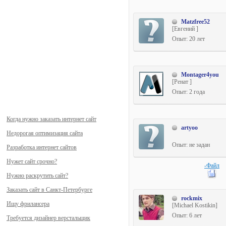
Matzfree52
[Евгений ]
Опыт: 20 лет
Montager4you
[Ренат ]
Опыт: 2 года
Когда нужно заказать интернет сайт
artyoo
Недорогая оптимизация сайта
Опыт: не задан
Разработка интернет сайтов
Нужет сайт срочно?
-Файл
Нужно раскрутить сайт?
Заказать сайт в Санкт-Петербурге
rockmix
Ищу фрилансера
[Michael Kostikin]
Опыт: 6 лет
Требуется дизайнер верстальщик