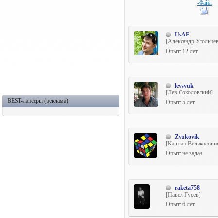
-Файл
UsAE
[Александр Усольцев
Опыт: 12 лет
levsvuk
[Лев Соколовский]
BEST-лансеры (реклама)
Опыт: 5 лет
Zvukovik
[Каштан Великосови
Опыт: не задан
raketa758
[Павел Гусев]
Опыт: 6 лет