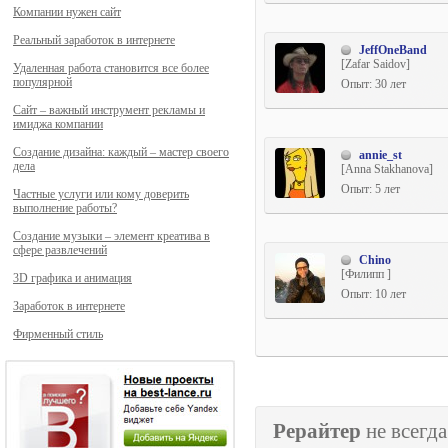
Компании нужен сайт
Реальный заработок в интернете
JeffOneBand
[Zafar Saidov]
Удаленная работа становится все более
популярной
Опыт: 30 лет
Сайт – важный инструмент рекламы и
имиджа компании
Создание дизайна: каждый – мастер своего
annie_st
дела
[Anna Stakhanova]
Опыт: 5 лет
Частные услуги или кому доверить
выполнение работы?
Создание музыки – элемент креатива в
сфере развлечений
Chino
[Филипп ]
3D графика и анимация
Опыт: 10 лет
Заработок в интернете
Фирменный стиль
Рерайтер
не всегда