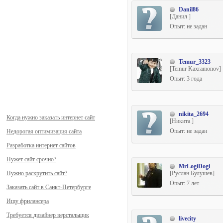
Danil86
[Данил ]
Опыт: не задан
Temur_3323
[Temur Kaxramonov]
Опыт: 3 года
nikita_2694
Когда нужно заказать интернет сайт
[Никита ]
Опыт: не задан
Недорогая оптимизация сайта
Разработка интернет сайтов
Нужет сайт срочно?
MrLogiDogi
Нужно раскрутить сайт?
[Руслан Булушев]
Опыт: 7 лет
Заказать сайт в Санкт-Петербурге
Ищу фрилансера
Требуется дизайнер верстальщик
livecity