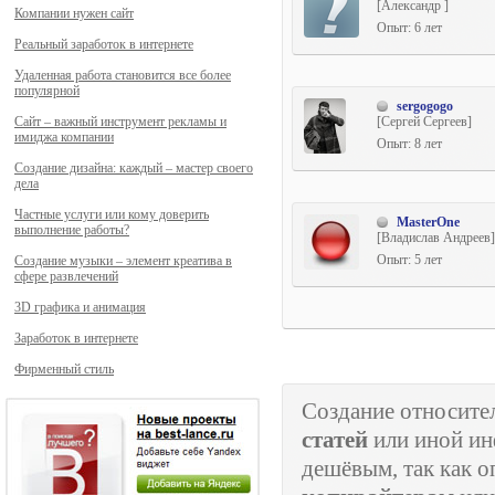
[Александр ]
Компании нужен сайт
Опыт: 6 лет
Реальный заработок в интернете
Удаленная работа становится все более
популярной
sergogogo
Сайт – важный инструмент рекламы и
[Сергей Сергеев]
имиджа компании
Опыт: 8 лет
Создание дизайна: каждый – мастер своего
дела
Частные услуги или кому доверить
MasterOne
выполнение работы?
[Владислав Андреев]
Опыт: 5 лет
Создание музыки – элемент креатива в
сфере развлечений
3D графика и анимация
Заработок в интернете
Фирменный стиль
Создание относит
статей
или иной ин
дешёвым, так как о