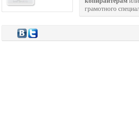
копирайтерам
ил
грамотного специа