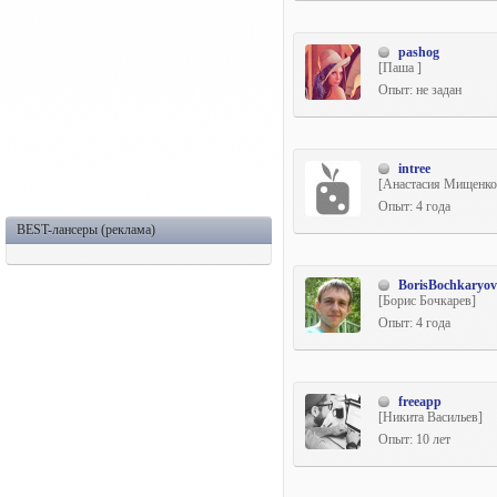
pashog
[Паша ]
Опыт: не задан
intree
[Анастасия Мищенко
Опыт: 4 года
BEST-лансеры (реклама)
BorisBochkaryov
[Борис Бочкарев]
Опыт: 4 года
freeapp
[Никита Васильев]
Опыт: 10 лет