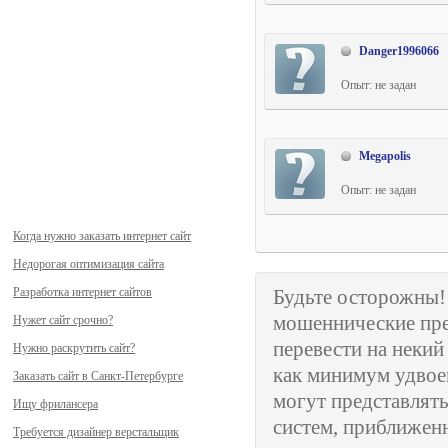
Danger1996066
Опыт: не задан
Megapolis
Опыт: не задан
Когда нужно заказать интернет сайт
Недорогая оптимизация сайта
Разработка интернет сайтов
Будьте осторожны
мошеннические пре
Нужет сайт срочно?
перевести на неки
Нужно раскрутить сайт?
как минимум удвое
Заказать сайт в Санкт-Петербурге
могут представлят
Ищу фрилансера
систем, приближенн
Требуется дизайнер верстальщик