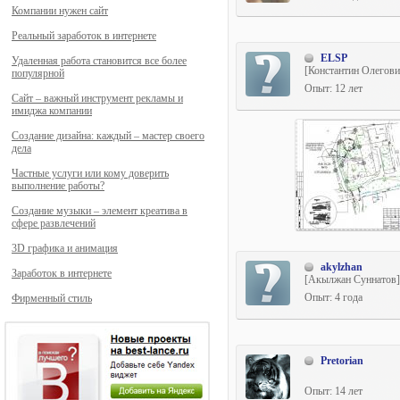
Компании нужен сайт
Реальный заработок в интернете
ELSP
Удаленная работа становится все более
[Константин Олегов
популярной
Струпеховский]
Опыт: 12 лет
Сайт – важный инструмент рекламы и
имиджа компании
Создание дизайна: каждый – мастер своего
дела
Частные услуги или кому доверить
выполнение работы?
Создание музыки – элемент креатива в
сфере развлечений
3D графика и анимация
akylzhan
Заработок в интернете
[Акылжан Суннатов]
Опыт: 4 года
Фирменный стиль
Pretorian
Опыт: 14 лет