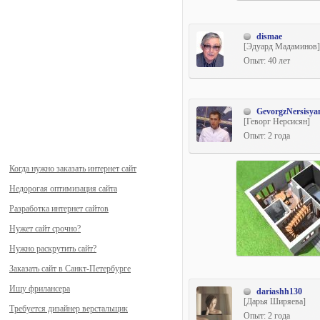
dismae
[Эдуард Мадаминов]
Опыт: 40 лет
GevorgzNersisya
[Геворг Нерсисян]
Опыт: 2 года
Когда нужно заказать интернет сайт
Недорогая оптимизация сайта
Разработка интернет сайтов
Нужет сайт срочно?
Нужно раскрутить сайт?
Заказать сайт в Санкт-Петербурге
Ищу фрилансера
dariashh130
[Дарья Ширяева]
Требуется дизайнер верстальщик
Опыт: 2 года