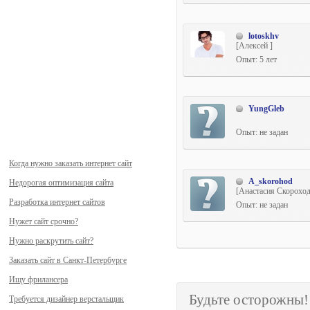
lotoskhv
[Алексей ]
Опыт: 5 лет
YungGleb
Опыт: не задан
Когда нужно заказать интернет сайт
A_skorohod
Недорогая оптимизация сайта
[Анастасия Скороход
Разработка интернет сайтов
Опыт: не задан
Нужет сайт срочно?
Нужно раскрутить сайт?
Заказать сайт в Санкт-Петербурге
Ищу фрилансера
Будьте осторожны
Требуется дизайнер верстальщик