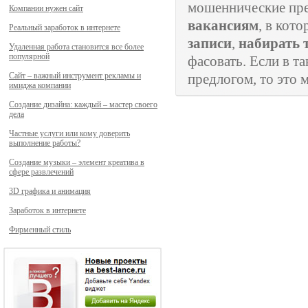
мошеннические пре
Компании нужен сайт
вакансиям
, в кот
Реальный заработок в интернете
записи
,
набирать 
Удаленная работа становится все более
популярной
фасовать. Если в т
Сайт – важный инструмент рекламы и
предлогом, то это 
имиджа компании
Создание дизайна: каждый – мастер своего
дела
Частные услуги или кому доверить
выполнение работы?
Создание музыки – элемент креатива в
сфере развлечений
3D графика и анимация
Заработок в интернете
Фирменный стиль