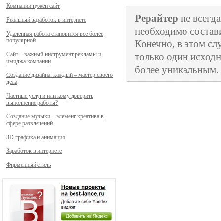
Компании нужен сайт
Рерайтер
не всегда
Реальный заработок в интернете
необходимо состав
Удаленная работа становится все более
популярной
Конечно, в этом сл
Сайт – важный инструмент рекламы и
только один исходн
имиджа компании
более уникальным.
Создание дизайна: каждый – мастер своего
дела
Частные услуги или кому доверить
выполнение работы?
Создание музыки – элемент креатива в
сфере развлечений
3D графика и анимация
Заработок в интернете
Фирменный стиль