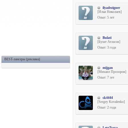
ilyadezigner
[Илья Николаев]
Опыт: 5 лет
Bulati
[Булат Атласов]
Опыт: 3 года
BEST-лансеры (реклама)
mijgan
[Михаил Прозоров]
Опыт: 7 лет
sk4444
[Sergey Kovalenko]
Опыт: 2 года
LetoTrava