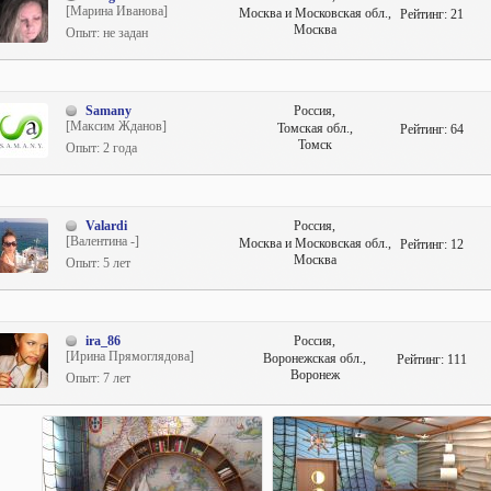
[Марина Иванова]
Москва и Московская обл.,
Рейтинг:
21
Москва
Опыт: не задан
Samany
Россия,
[Максим Жданов]
Томская обл.,
Рейтинг:
64
Томск
Опыт: 2 года
Valardi
Россия,
[Валентина -]
Москва и Московская обл.,
Рейтинг:
12
Москва
Опыт: 5 лет
ira_86
Россия,
[Ирина Прямоглядова]
Воронежская обл.,
Рейтинг:
111
Воронеж
Опыт: 7 лет