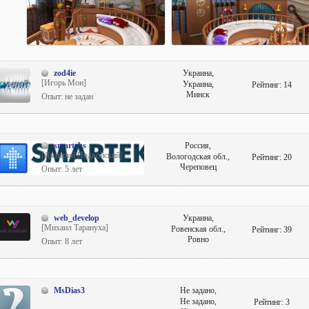
zod4ie
Украина,
[Игорь Мон]
Украина,
Рейтинг:
14
Минск
Опыт: не задан
smarteks
Россия,
[Дмитрий Подвойский]
Вологодская обл.,
Рейтинг:
20
Череповец
Опыт: 5 лет
web_develop
Украина,
[Михаил Тарануха]
Ровенская обл.,
Рейтинг:
39
Ровно
Опыт: 8 лет
MsDias3
Не задано,
Не задано,
Рейтинг:
3