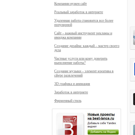
Компании нужен сайт
Реальный заработок в интернете
Удаленная работа становится все более
популярной
Сайт – важный инструмент рекламы и
имиджа компании
Создание дизайна: каждый – мастер своего
дела
Частные услуги или кому доверить
выполнение работы?
Создание музыки – элемент креатива в
сфере развлечений
3D графика и анимация
Заработок в интернете
Фирменный стиль