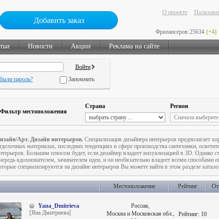
О проекте
Пользоват
Добавить заказ
Фрилансеров:
25634
(+4)
тьи
Новости
Акции
Реклама на сайте
были пароль?
Запомнить
Страна
Регион
Фильтр местоположения
изайн/Арт. Дизайн интерьеров.
Специализация дизайнера интерьеров предполагает х
тделочных материалах, последних тенденциях в сфере производства сантехники, осветит
нтерьеров. Большим плюсом будет, если дизайнер владеет визуализацией в 3D. Однако ст
чередь вдохновителем, зачинателем идеи, и он необязательно владеет всеми способами е
оторые специализируются на дизайне интерьеров Вы можете найти в этом разделе катало
Местоположение
Рейтинг
От
Yana_Dmitrieva
Россия,
[Яна Дмитриева]
Москва и Московская обл.,
Рейтинг:
10