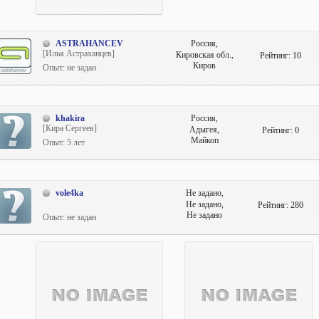
ASTRAHANCEV
Россия,
[Илья Астраханцев]
Кировская обл.,
Рейтинг:
10
Киров
Опыт: не задан
khakira
Россия,
[Кира Сергеев]
Адыгея,
Рейтинг:
0
Майкоп
Опыт: 5 лет
vole4ka
Не задано,
Не задано,
Рейтинг:
280
Не задано
Опыт: не задан