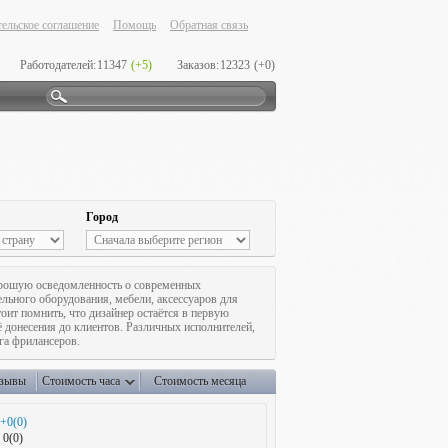
ельское соглашение
Помощь
Обратная связь
Работодателей:
11347
(+5)
Заказов:
12323
(+0)
Город
орошую осведомленность о современных
ельного оборудования, мебели, аксессуаров для
оит помнить, что дизайнер остаётся в первую
ё донесения до клиентов. Различных исполнителей,
га фрилансеров.
зывы
Стоимость часа
Стоимость месяца
+0(0)
0(0)