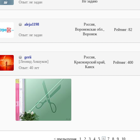
Не задано
Опыт: не задан
aleja1198
Россия,
Воронежская обл.,
Рейтинг:
82
Воронеж
Опыт: не задан
gerii
Россия,
[Леонид Аншуков]
Красноярский край,
Рейтинг:
400
Канск
Опыт: 40 лет
< предыдущая
1
2
3
4
5
6
7
8
9
10