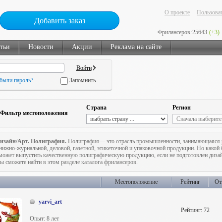
О проекте
Пользоват
Добавить заказ
Фрилансеров:
25643
(+3)
тьи
Новости
Акции
Реклама на сайте
были пароль?
Запомнить
Страна
Регион
Фильтр местоположения
изайн/Арт. Полиграфия.
Полиграфия— это отрасль промышленности, занимающаяся р
нижно-журнальной, деловой, газетной, этикеточной и упаковочной продукции. Но какой 
может выпустить качественную полиграфическую продукцию, если не подготовлен дизай
ы сможете найти в этом разделе каталога фрилансеров.
Местоположение
Рейтинг
От
yarvi_art
Рейтинг:
72
Опыт: 8 лет