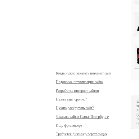
Когда нужно заказать интернет сайт
Недорогая оптимизация сайта
Разработка интернет сайтов
Нужет сайт срочно?
Е
т
Нужно раскрутить сайт?
в
(
Заказать сайт в Санкт-Петербурге
п
(
Ищу фрилансера
Требуется дизайнер верстальщик