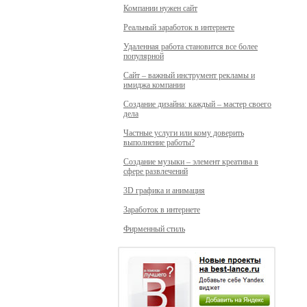
Компании нужен сайт
Реальный заработок в интернете
Удаленная работа становится все более
популярной
Сайт – важный инструмент рекламы и
имиджа компании
Создание дизайна: каждый – мастер своего
дела
Частные услуги или кому доверить
выполнение работы?
Создание музыки – элемент креатива в
сфере развлечений
3D графика и анимация
Заработок в интернете
Фирменный стиль