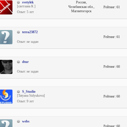
svetylek
Россия,
[светлана К ]
Челябинская обл.,
Рейтинг:
61
Магнитогорск
Опыт: 5 лет
terra23872
Рейтинг:
61
Опыт: не задан
dtur
Рейтинг:
60
Опыт: не задан
S_Studio
[Tatyana Sidyukova]
Рейтинг:
60
Опыт: 9 лет
webs
Рейтинг:
60