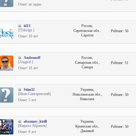
Опыт: не задан
id13
Россия,
[ITdesign ]
Саратовская обл.,
Рейтинг:
56
Саратов
Опыт: 10 лет
Andronoff
Россия,
[Андрей ]
Самарская обл.,
Рейтинг:
51
Самара
Опыт: 18 лет
Stim32
Украина,
[Иван Снисаревский]
Николаевская обл.,
Рейтинг:
50
Николаев
Опыт: 5 лет
abramov_kirill
Украина,
[Кирилл Абрамов]
Крымская обл.,
Рейтинг:
50
Джанкой
Опыт: 6 лет