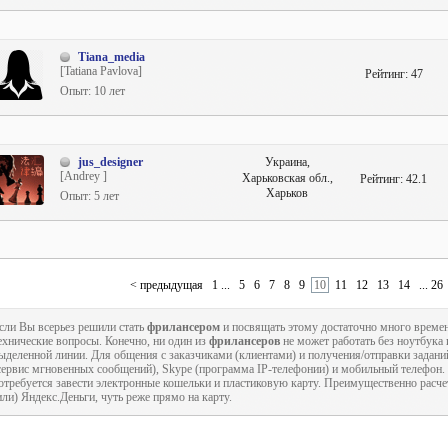
Tiana_media
[Tatiana Pavlova]
Рейтинг:
47
Опыт: 10 лет
jus_designer
Украина,
[Andrey ]
Харьковская обл.,
Рейтинг:
42.1
Харьков
Опыт: 5 лет
< предыдущая
1 ...
5
6
7
8
9
10
11
12
13
14
... 26
сли Вы всерьез решили стать
фрилансером
и посвящать этому достаточно много времен
ехнические вопросы. Конечно, ни один из
фрилансеров
не может работать без ноутбука
ыделенной линии. Для общения с заказчиками (клиентами) и получения/отправки задани
сервис мгновенных сообщений), Skype (программа IP-телефонии) и мобильный телефон
отребуется завести электронные кошельки и пластиковую карту. Преимущественно расч
или) Яндекс.Деньги, чуть реже прямо на карту.