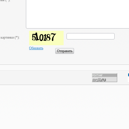
ия (*):
 картинки (*):
Обновить