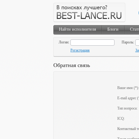
Найти исполнителя
Блоги
Стат
Логин:
Пароль:
Регистрация
За
Обратная связь
Ваше имя (*):
E-mail адрес (
Тип вопроса:
ICQ:
Контактный т