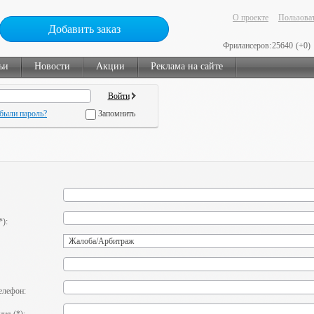
О проекте
Пользоват
Добавить заказ
Фрилансеров:
25640
(+0)
ьи
Новости
Акции
Реклама на сайте
были пароль?
Запомнить
*):
елефон: