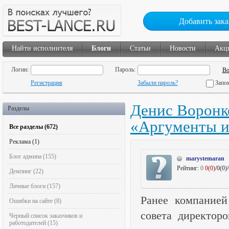
Добавить зака
Найти исполнителя
Блоги
Статьи
Новости
Акц
Логин:
Пароль:
Регистрация
Забыли пароль?
Запо
Денис Воронк
Разделы
«Аргументы и
Все разделы (672)
Реклама (1)
Блог админа (155)
marystemaran
Рейтинг:
0
0(0)
/0(0)/
Демпинг (22)
Личные блоги (157)
Ранее компанией
Ошибки на сайте (8)
совета директоро
Черный список заказчиков и
работодателей (15)