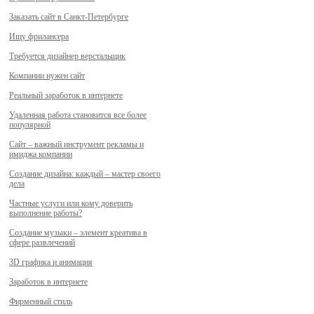
Заказать сайт в Санкт-Петербурге
Ищу фрилансера
Требуется дизайнер верстальщик
Компании нужен сайт
Реальный заработок в интернете
Удаленная работа становится все более
популярной
Сайт – важный инструмент рекламы и
имиджа компании
Создание дизайна: каждый – мастер своего
дела
Частные услуги или кому доверить
выполнение работы?
Создание музыки – элемент креатива в
сфере развлечений
3D графика и анимация
Заработок в интернете
Фирменный стиль