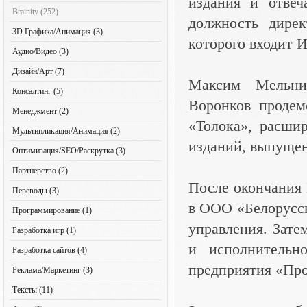
издания и отвеч
Brainity (252)
должность дире
3D Графика/Анимация (3)
которого входит 
Аудио/Видео (3)
Дизайн/Арт (7)
Максим Мельник
Консалтинг (5)
Воронков продем
Менеджмент (2)
«Толока», расши
Мультипликация/Анимация (2)
изданий, выпущен
Оптимизация/SEO/Раскрутка (3)
Партнерство (2)
После окончания 
Переводы (3)
в ООО «Белорусск
Программирование (1)
управления. Зате
Разработка игр (1)
и исполнительно
Разработка сайтов (4)
предприятия «Пр
Реклама/Маркетинг (3)
Тексты (11)