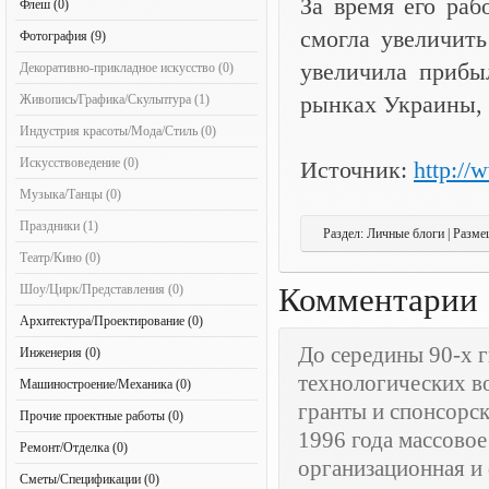
За время его ра
Флеш (0)
смогла увеличить
Фотография (9)
увеличила прибы
Декоративно-прикладное искусство (0)
рынках Украины,
Живопись/Графика/Скульптура (1)
Индустрия красоты/Мода/Стиль (0)
Искусствоведение (0)
Источник:
http://
Музыка/Танцы (0)
Праздники (1)
Раздел: Личные блоги | Разме
Театр/Кино (0)
Комментарии
Шоу/Цирк/Представления (0)
Архитектура/Проектирование (0)
До середины 90-х г
Инженерия (0)
технологических в
Машиностроение/Механика (0)
гранты и спонсорск
Прочие проектные работы (0)
1996 года массово
Ремонт/Отделка (0)
организационная и
Сметы/Спецификации (0)