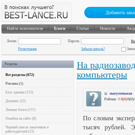
Добавить зака
Найти исполнителя
Блоги
Статьи
Новости
Акц
Логин:
Пароль:
Регистрация
Забыли пароль?
Запо
На радиозавод
Разделы
компьютеры
Все разделы (672)
Реклама (1)
Блог админа (155)
marystemaran
Рейтинг:
0
0(0)
/0(0)/
Демпинг (22)
Личные блоги (157)
По словам экспер
Ошибки на сайте (8)
тысяч рублей. 
Черный список заказчиков и
работодателей (15)