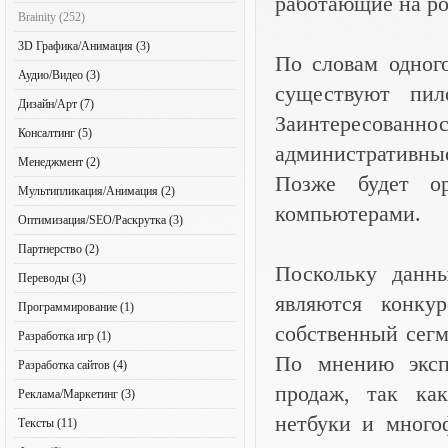
работающие на ро
Brainity (252)
3D Графика/Анимация (3)
По словам одног
Аудио/Видео (3)
существуют пил
Дизайн/Арт (7)
Заинтересованно
Консалтинг (5)
административн
Менеджмент (2)
Позже будет ор
Мультипликация/Анимация (2)
компьютерами.
Оптимизация/SEO/Раскрутка (3)
Партнерство (2)
Поскольку данны
Переводы (3)
являются конку
Программирование (1)
собственный сегм
Разработка игр (1)
По мнению экспе
Разработка сайтов (4)
продаж, так ка
Реклама/Маркетинг (3)
нетбуки и много
Тексты (11)