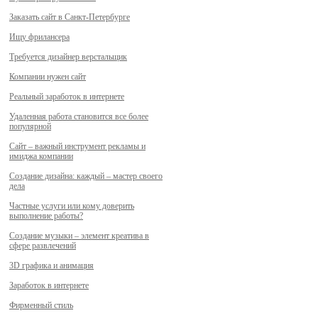
Заказать сайт в Санкт-Петербурге
Ищу фрилансера
Требуется дизайнер верстальщик
Компании нужен сайт
Реальный заработок в интернете
Удаленная работа становится все более
популярной
Сайт – важный инструмент рекламы и
имиджа компании
Создание дизайна: каждый – мастер своего
дела
Частные услуги или кому доверить
выполнение работы?
Создание музыки – элемент креатива в
сфере развлечений
3D графика и анимация
Заработок в интернете
Фирменный стиль