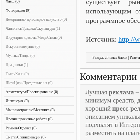
существует ры
Флеш (0)
использующим от
Фотография (9)
программное обес
Декоративно-прикладное искусство (0)
Живопись/Графика/Скульптура (1)
Индустрия красоты/Мода/Стиль (0)
Источник:
http://
Искусствоведение (0)
Музыка/Танцы (0)
Раздел: Личные блоги | Разме
Праздники (1)
Комментарии
Театр/Кино (0)
Шоу/Цирк/Представления (0)
Лучшая
реклама
–
Архитектура/Проектирование (0)
минимум средств, 
Инженерия (0)
хороший
пресс-ре
Машиностроение/Механика (0)
описанием уникаль
Прочие проектные работы (0)
подхватят в Интерн
Ремонт/Отделка (0)
разместить на пла
Сметы/Спецификации (0)