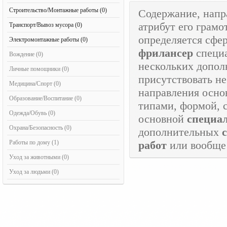
Строительство/Монтажные работы (0)
Содержание, напр
атрибут его грам
Транспорт/Вывоз мусора (0)
определяется сфе
Электромонтажные работы (0)
фрилансер
специа
Вождение (0)
нескольких допо
Личные помощники (0)
присутствовать н
Медицина/Спорт (0)
направления осно
Образование/Воспитание (0)
типами, формой, 
Одежда/Обувь (0)
основной
специа
Охрана/Безопасность (0)
дополнительных
Работы по дому (1)
работ
или вообще
Уход за животными (0)
Уход за людьми (0)