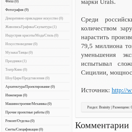
марки Urals.
Флеш (0)
Фотография (9)
Среди российс
Декоративно-прикладное искусство (0)
количеством зар
Живопись/Графика/Скульптура (1)
Индустрия красоты/Мода/Стиль (0)
нарастить произв
Искусствоведение (0)
79,5 миллиона т
Музыка/Танцы (0)
уменьшения эк
Праздники (1)
испытывал слож
Театр/Кино (0)
Сицилии, мощност
Шоу/Цирк/Представления (0)
Архитектура/Проектирование (0)
Источник:
http://
Инженерия (0)
Машиностроение/Механика (0)
Раздел: Brainity | Размещено: 
Прочие проектные работы (0)
Ремонт/Отделка (0)
Комментарии
Сметы/Спецификации (0)