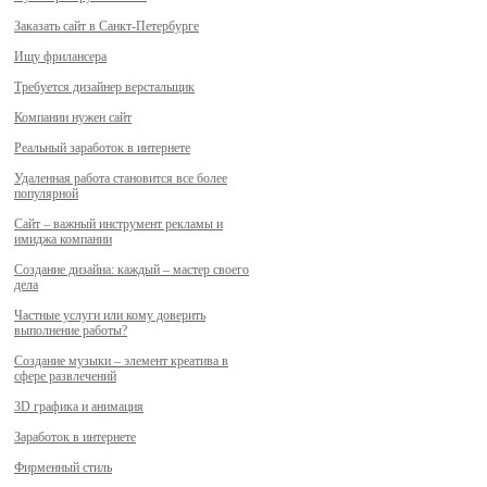
Заказать сайт в Санкт-Петербурге
Ищу фрилансера
Требуется дизайнер верстальщик
Компании нужен сайт
Реальный заработок в интернете
Удаленная работа становится все более
популярной
Сайт – важный инструмент рекламы и
имиджа компании
Создание дизайна: каждый – мастер своего
дела
Частные услуги или кому доверить
выполнение работы?
Создание музыки – элемент креатива в
сфере развлечений
3D графика и анимация
Заработок в интернете
Фирменный стиль