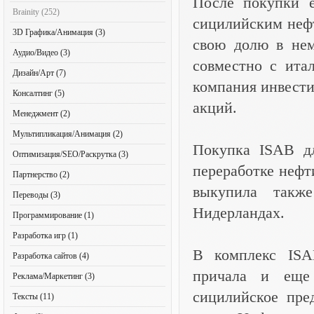
После покупки е
Brainity (252)
сицилийским неф
3D Графика/Анимация (3)
свою долю в нем
Аудио/Видео (3)
совместно с ита
Дизайн/Арт (7)
компания инвести
Консалтинг (5)
акций.
Менеджмент (2)
Мультипликация/Анимация (2)
Покупка ISAB д
Оптимизация/SEO/Раскрутка (3)
переработке нефт
Партнерство (2)
выкупила такж
Переводы (3)
Нидерландах.
Программирование (1)
Разработка игр (1)
В комплекс ISAB
Разработка сайтов (4)
причала и еще
Реклама/Маркетинг (3)
сицилийское пре
Тексты (11)