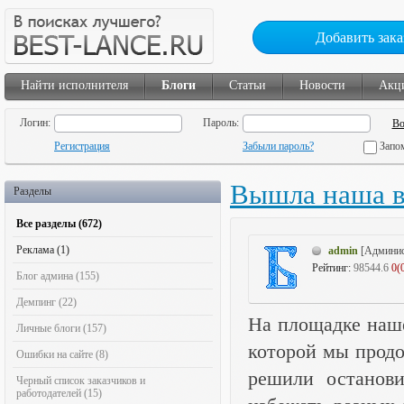
Добавить зака
Найти исполнителя
Блоги
Статьи
Новости
Акц
Логин:
Пароль:
Регистрация
Забыли пароль?
Запо
Вышла наша в
Разделы
Все разделы (672)
Реклама (1)
admin
[Админис
Рейтинг:
98544.6
0(
Блог админа (155)
Демпинг (22)
На площадке наше
Личные блоги (157)
которой мы продо
Ошибки на сайте (8)
решили останови
Черный список заказчиков и
работодателей (15)