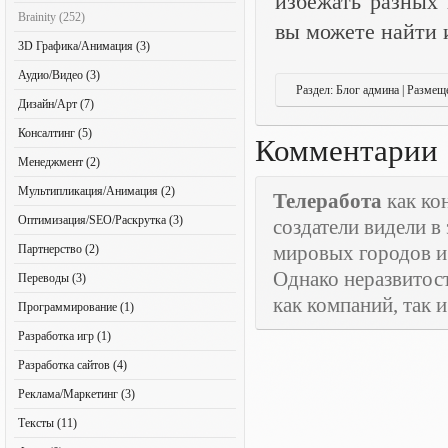
избежать разных 
Brainity (252)
вы можете найти и
3D Графика/Анимация (3)
Аудио/Видео (3)
Раздел: Блог админа | Размещ
Дизайн/Арт (7)
Консалтинг (5)
Комментарии
Менеджмент (2)
Мультипликация/Анимация (2)
Телеработа
как ко
Оптимизация/SEO/Раскрутка (3)
создатели видели 
мировых городов и
Партнерство (2)
Однако неразвитост
Переводы (3)
как компаний, так 
Программирование (1)
Разработка игр (1)
Разработка сайтов (4)
Реклама/Маркетинг (3)
Тексты (11)