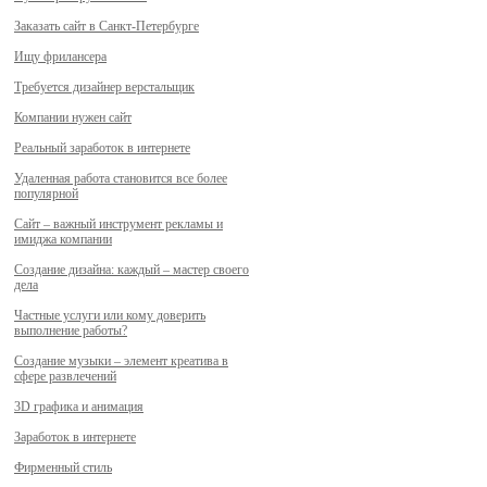
Заказать сайт в Санкт-Петербурге
Ищу фрилансера
Требуется дизайнер верстальщик
Компании нужен сайт
Реальный заработок в интернете
Удаленная работа становится все более
популярной
Сайт – важный инструмент рекламы и
имиджа компании
Создание дизайна: каждый – мастер своего
дела
Частные услуги или кому доверить
выполнение работы?
Создание музыки – элемент креатива в
сфере развлечений
3D графика и анимация
Заработок в интернете
Фирменный стиль