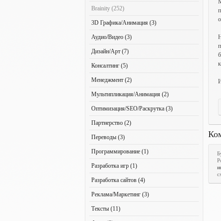
М
Brainity (252)
п
о
3D Графика/Анимация (3)
Аудио/Видео (3)
Н
п
Дизайн/Арт (7)
б
к
Консалтинг (5)
Менеджмент (2)
Мультипликация/Анимация (2)
Оптимизация/SEO/Раскрутка (3)
Партнерство (2)
Ко
Переводы (3)
Программирование (1)
Б
Р
Разработка игр (1)
и
с
Разработка сайтов (4)
Реклама/Маркетинг (3)
Тексты (11)