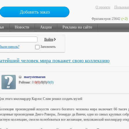
О проекте
Пользоват
Добавить заказ
Фрилансеров:
25642
(+2)
тьи
Новости
Акции
Реклама на сайте
были пароль?
Запомнить
гатейший человек мира покажет свою коллекцию
marystemaran
Рейтинг:
0
0(0)
/0(0)/
0(0)
ля этого миллиардер Карлос Слим решил создать музей
оллекция произведений искусств самого богатого человека мира включает 66 тысяч 
есценные произведения Диего Риверы, Леонардо да Винчи, одно из самых крупных собр
астную коллекцию, смогли полюбоваться все желающие, мексиканский миллиардер отк