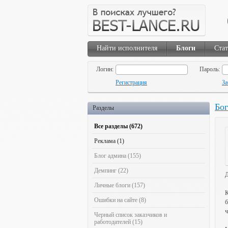
Найти исполнителя
Блоги
Ста
Логин:
Пароль:
Регистрация
За
Бо
Разделы
Все разделы (672)
Реклама (1)
Блог админа (155)
Демпинг (22)
Д
Личные блоги (157)
К
Ошибки на сайте (8)
б
ч
Черный список заказчиков и
работодателей (15)