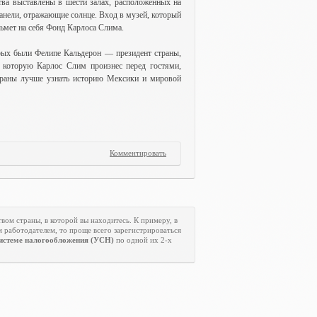
а выставлены в шести залах, расположенных на
нели, отражающие солнце. Вход в музей, который
зьмет на себя Фонд Карлоса Слима.
орых были Фелипе Кальдерон — президент страны,
 которую Карлос Слим произнес перед гостями,
страны лучше узнать историю Мексики и мировой
Комментировать
твом страны, в которой вы находитесь. К примеру, в
м работодателем, то проще всего зарегистрироваться
истеме налогообложения (УСН)
по одной их 2-х