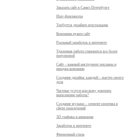
Заказать сайт в Санкт-Петербурге
Ищу фрилансера
Требуется дизайнер верстальщик
Компании нужен сайт
Реальный заработок в интернете
Удаленная работа становится все более
популярной
Сайт – важный инструмент рекламы и
имиджа компании
Создание дизайна: каждый – мастер своего
дела
Частные услуги или кому доверить
выполнение работы?
Создание музыки – элемент креатива в
сфере развлечений
3D графика и анимация
Заработок в интернете
Фирменный стиль