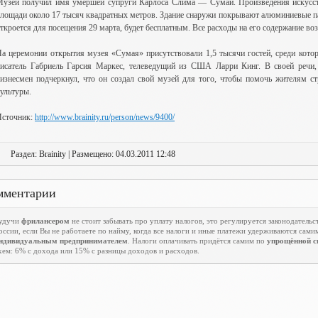
узей получил имя умершей супруги Карлоса Слима — Сумаи. Произведения искусств
лощади около 17 тысяч квадратных метров. Здание снаружи покрывают алюминиевые па
ткроется для посещения 29 марта, будет бесплатным. Все расходы на его содержание во
а церемонии открытия музея «Сумая» присутствовали 1,5 тысячи гостей, среди кот
исатель Габриель Гарсия Маркес, телеведущий из США Ларри Кинг. В своей речи,
изнесмен подчеркнул, что он создал свой музей для того, чтобы помочь жителям 
ультуры.
Источник:
http://www.brainity.ru/person/news/9400/
Раздел: Brainity | Размещено: 04.03.2011 12:48
мментарии
удучи
фрилансером
не стоит забывать про уплату налогов, это регулируется законодательс
оссии, если Вы не работаете по найму, когда все налоги и иные платежи удерживаются сами
ндивидуальным предпринимателем
. Налоги оплачивать придётся самим по
упрощённой с
хем: 6% с дохода или 15% с разницы доходов и расходов.