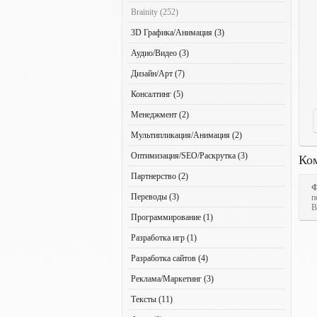
Brainity (252)
3D Графика/Анимация (3)
Аудио/Видео (3)
Дизайн/Арт (7)
Консалтинг (5)
Менеджмент (2)
Мультипликация/Анимация (2)
Оптимизация/SEO/Раскрутка (3)
Ко
Партнерство (2)
Ф
Переводы (3)
п
В
Программирование (1)
Разработка игр (1)
Разработка сайтов (4)
Реклама/Маркетинг (3)
Тексты (11)