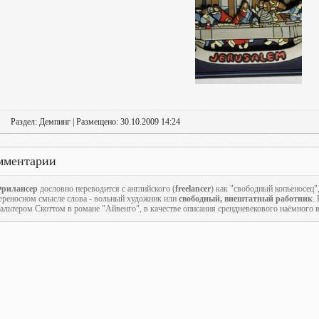
Раздел: Демпинг | Размещено: 30.10.2009 14:24
мментарии
рилансер
дословно переводится с английского (
freelancer
) как "свободный копьеносец",
ереносном смысле слова - вольный художник или
свободный, внештатный работник
.
альтером Скоттом в романе "Айвенго", в качестве описания срендневекового наёмного в