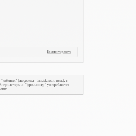
Комментировать
 "наёмник" (ландснехт - landsknecht, нем.), в
 Впервые термин "
фрилансер
" употребляется
оина.