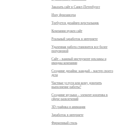
Заказать сайт в Санкт-Петербурге
Ищу фрилансера
Требуется дизайнер верстальщик
Компании нужен сайт
Реальный заработок в интернете
Удаленная работа становится все более
популярной
Сайт – важный инструмент рекламы и
имиджа компании
Создание дизайна: каждый – мастер своего
дела
Частные услуги или кому доверить
выполнение работы?
Создание музыки – элемент креатива в
сфере развлечений
3D графика и анимация
Заработок в интернете
Фирменный стиль