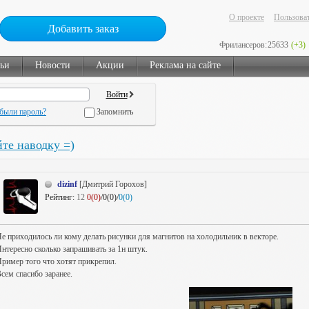
О проекте
Пользоват
Добавить заказ
Фрилансеров:
25633
(+3)
тьи
Новости
Акции
Реклама на сайте
были пароль?
Запомнить
те наводку =)
dizinf
[Дмитрий Горохов]
Рейтинг:
12
0(0)
/0(0)/
0(0)
е приходилось ли кому делать рисунки для магнитов на холодильник в векторе.
нтересно сколько запрашивать за 1н штук.
ример того что хотят прикрепил.
сем спасибо заранее.