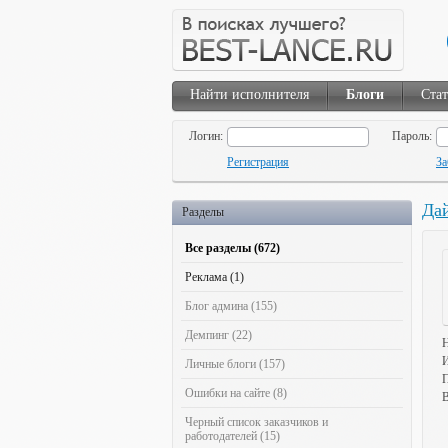
Найти исполнителя
Блоги
Ста
Логин:
Пароль:
Регистрация
За
Дай
Разделы
Все разделы (672)
Реклама (1)
Блог админа (155)
Демпинг (22)
Н
И
Личные блоги (157)
П
Ошибки на сайте (8)
В
Черный список заказчиков и
работодателей (15)