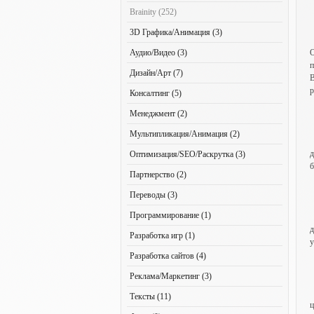
Brainity (252)
3D Графика/Анимация (3)
Аудио/Видео (3)
О
п
Дизайн/Арт (7)
В
р
Консалтинг (5)
Менеджмент (2)
Мультипликация/Анимация (2)
д
Оптимизация/SEO/Раскрутка (3)
б
Партнерство (2)
Переводы (3)
Программирование (1)
д
Разработка игр (1)
у
Разработка сайтов (4)
Реклама/Маркетинг (3)
Тексты (11)
ц