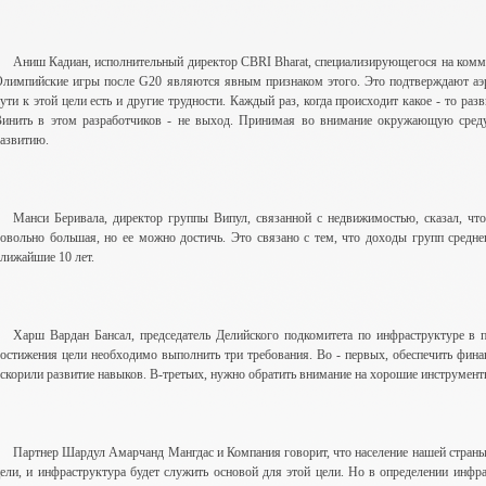
Аниш Кадиан, исполнительный директор CBRI Bharat, специализирующегося на комме
лимпийские игры после G20 являются явным признаком этого. Это подтверждают аэр
ути к этой цели есть и другие трудности. Каждый раз, когда происходит какое - то р
инить в этом разработчиков - не выход. Принимая во внимание окружающую среду,
азвитию.
Манси Беривала, директор группы Випул, связанной с недвижимостью, сказал, что
овольно большая, но ее можно достичь. Это связано с тем, что доходы групп средне
лижайшие 10 лет.
Харш Вардан Бансал, председатель Делийского подкомитета по инфраструктуре в 
остижения цели необходимо выполнить три требования. Во - первых, обеспечить фин
скорили развитие навыков. В-третьих, нужно обратить внимание на хорошие инструмент
Партнер Шардул Амарчанд Мангдас и Компания говорит, что население нашей страны
ели, и инфраструктура будет служить основой для этой цели. Но в определении инфра