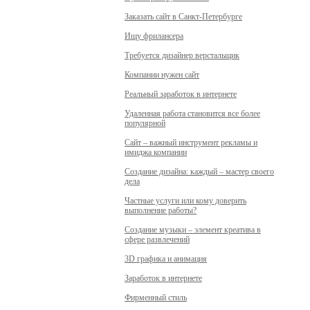
Заказать сайт в Санкт-Петербурге
Ищу фрилансера
Требуется дизайнер верстальщик
Компании нужен сайт
Реальный заработок в интернете
Удаленная работа становится все более
популярной
Сайт – важный инструмент рекламы и
имиджа компании
Создание дизайна: каждый – мастер своего
дела
Частные услуги или кому доверить
выполнение работы?
Создание музыки – элемент креатива в
сфере развлечений
3D графика и анимация
Заработок в интернете
Фирменный стиль