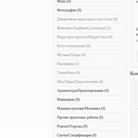
Флеш (0)
п
Фотография (9)
Декоративно-прикладное искусство (0)
Живопись/Графика/Скульптура (1)
Б
Ю
Индустрия красоты/Мода/Стиль (0)
с
Искусствоведение (0)
Музыка/Танцы (0)
Праздники (1)
Ко
Театр/Кино (0)
Шоу/Цирк/Представления (0)
Архитектура/Проектирование (0)
Инженерия (0)
Машиностроение/Механика (0)
Прочие проектные работы (0)
Ремонт/Отделка (0)
Сметы/Спецификации (0)