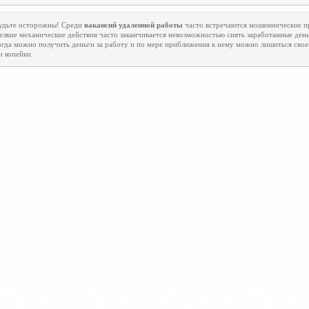
удьте осторожны! Среди
вакансий удаленной работы
часто встречаются мошеннические 
елкие механические действия часто заканчивается невозможностью снять заработанные день
огда можно получить деньги за работу и по мере приближения к нему можно лишиться сво
и копейки.