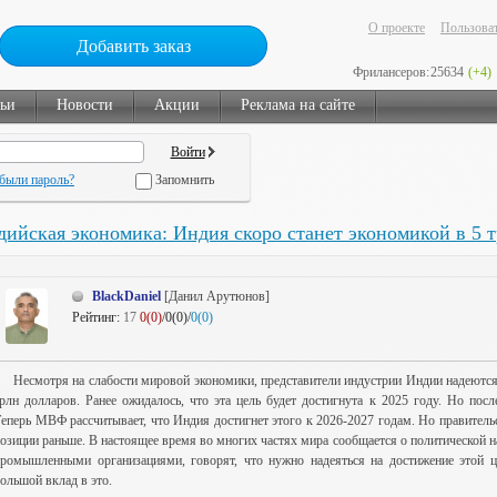
О проекте
Пользоват
Добавить заказ
Фрилансеров:
25634
(+4)
тьи
Новости
Акции
Реклама на сайте
были пароль?
Запомнить
ийская экономика: Индия скоро станет экономикой в 5 
BlackDaniel
[Данил Арутюнов]
Рейтинг:
17
0(0)
/0(0)/
0(0)
Несмотря на слабости мировой экономики, представители индустрии Индии надеются,
рлн долларов. Ранее ожидалось, что эта цель будет достигнута к 2025 году. Но пос
еперь МВФ рассчитывает, что Индия достигнет этого к 2026-2027 годам. Но правительс
озиции раньше. В настоящее время во многих частях мира сообщается о политической н
ромышленными организациями, говорят, что нужно надеяться на достижение этой ц
ольшой вклад в это.