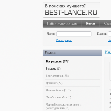
Найти исполнителя
Блоги
Ста
Логин:
Пароль:
Регистрация
За
Инд
Разделы
Все разделы (672)
Реклама (1)
Блог админа (155)
Демпинг (22)
т
Личные блоги (157)
Т
Ошибки на сайте (8)
п
п
Черный список заказчиков и
б
работодателей (15)