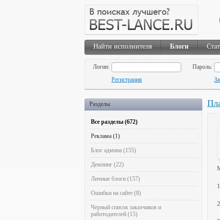
Найти исполнителя
Блоги
Ста
Логин:
Пароль:
Регистрация
За
Пла
Разделы
Все разделы (672)
Реклама (1)
Блог админа (155)
Демпинг (22)
М
Личные блоги (157)
1
Ошибки на сайте (8)
2
Черный список заказчиков и
работодателей (15)