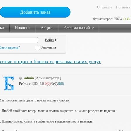
О проекте
Пользоват
Добавить заказ
Фрилансеров:
25634
(+4)
тьи
Новости
Акции
Реклама на сайте
были пароль?
Запомнить
тные опции в блогах и реклама своих услуг
admin
[Администратор ]
Рейтинг:
98544.6
0(0)
/0(0)/
0(0)
ы представляем сразу 3 новые опции в блогах:
. Любой свой пост теперь можно платно закрепить в начале раздела на неделю.
. Платно можно сделать графическое выделение поста навсегда.