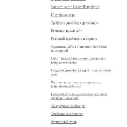
Заказать сайт в Санкт-Петербурге
Ищу фрилансера
Требуется дизайнер верстальщик
Компании нужен сайт
Реальный заработок в интернете
Удаленная работа становится все более
популярной
Сайт – важный инструмент рекламы и
имиджа компании
Создание дизайна: каждый – мастер своего
дела
Частные услуги или кому доверить
выполнение работы?
Создание музыки – элемент креатива в
сфере развлечений
3D графика и анимация
Заработок в интернете
Фирменный стиль