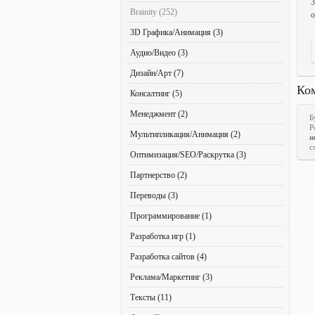
3
Brainity (252)
о
3D Графика/Анимация (3)
Аудио/Видео (3)
Дизайн/Арт (7)
Ко
Консалтинг (5)
Менеджмент (2)
Б
Р
Мультипликация/Анимация (2)
и
с
Оптимизация/SEO/Раскрутка (3)
Партнерство (2)
Переводы (3)
Программирование (1)
Разработка игр (1)
Разработка сайтов (4)
Реклама/Маркетинг (3)
Тексты (11)