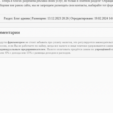
. Теперь в блогах разрешена реклама своих услуг, но только в платном разделе! Обраща
бщение вне рамок сайта, мы не запрещаем размещать свои контакты, выбирайте тот форм
Раздел: Блог админа | Размещено: 13.12.2023 20:26 | Отредактировано: 19.02.2024 14:
мментарии
удучи
фрилансером
не стоит забывать про уплату налогов, это регулируется законодательс
оссии, если Вы не работаете по найму, когда все налоги и иные платежи удерживаются сами
ндивидуальным предпринимателем
. Налоги оплачивать придётся самим по
упрощённой с
хем: 6% с дохода или 15% с разницы доходов и расходов.